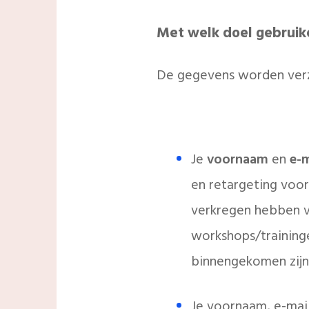
Met welk doel gebrui
De gegevens worden verz
​Je
voornaam
en
e-m
en retargeting voo
verkregen hebben v
workshops/training
binnengekomen zijn
Je voornaam, e-mail