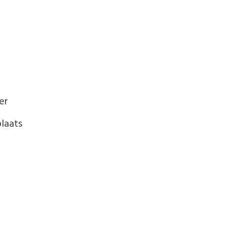
er
laats