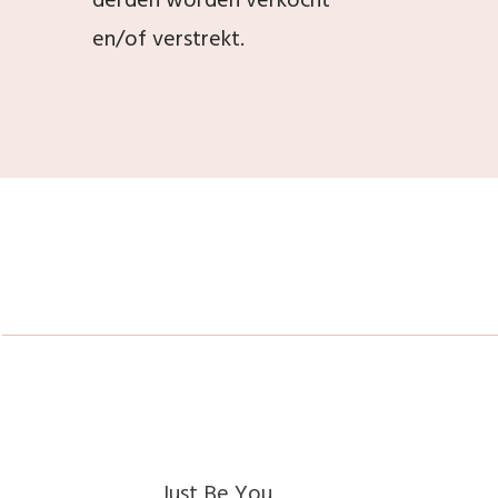
derden worden verkocht
en/of verstrekt.
Just Be You