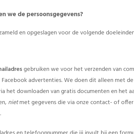
ken we de persoonsgegevens?
ameld en opgeslagen voor de volgende doeleinden
ailadres
gebruiken we voor het verzenden van com
r Facebook advertenties. We doen dit alleen met d
ia het downloaden van gratis documenten en het aa
en,
niet
met gegevens die via onze contact- of offe
.
adres en telefoonnummer die jij invult bij een form