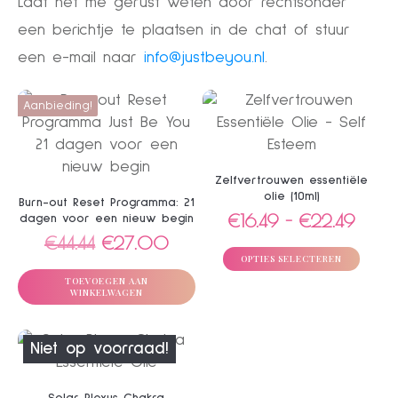
Laat het me gerust weten door rechtsonder
een berichtje te plaatsen in de chat of stuur
een e-mail naar
info@justbeyou.nl
.
Dit
Aanbieding!
product
heeft
meerdere
Zelfvertrouwen essentiële
variaties.
olie (10ml)
Burn-out Reset Programma: 21
Deze
Prijskl
€
16.49
-
€
22.49
dagen voor een nieuw begin
optie
Oorspronkelijke
Huidige
€
44.44
€
27.00
€16.4
kan
OPTIES SELECTEREN
prijs
prijs
tot
gekozen
TOEVOEGEN AAN
was:
is:
€22.
WINKELWAGEN
worden
€44.44.
€27.00.
op
Dit
de
Niet op voorraad!
product
productpagina
heeft