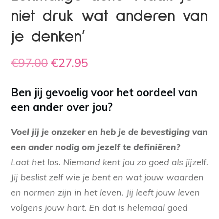
niet druk wat anderen van
je denken’
Oorspronkelijke
Huidige
€
97.00
€
27.95
prijs
prijs
Ben jij gevoelig voor het oordeel van
was:
is:
een ander over jou?
€97.00.
€27.95.
Voel jij je onzeker en heb je de bevestiging van
een ander nodig om jezelf te definiëren?
Laat het los. Niemand kent jou zo goed als jijzelf.
Jij beslist zelf wie je bent en wat jouw waarden
en normen zijn in het leven. Jij leeft jouw leven
volgens jouw hart. En dat is helemaal goed