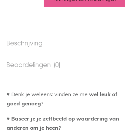
Eenmalige
actie
'Maak
je
niet
druk
Beschrijving
wat
anderen
Beoordelingen (0)
van
je
denken'
aantal
♥ Denk je weleens: vinden ze me
wel leuk of
goed genoeg
?
♥ Baseer je je zelfbeeld op waardering van
anderen om je heen?