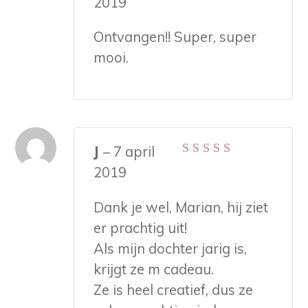
2019
uit 5
Ontvangen!! Super, super
mooi.
J
–
7 april
Gewaardeerd
5
2019
uit 5
Dank je wel, Marian, hij ziet
er prachtig uit!
Als mijn dochter jarig is,
krijgt ze m cadeau.
Ze is heel creatief, dus ze