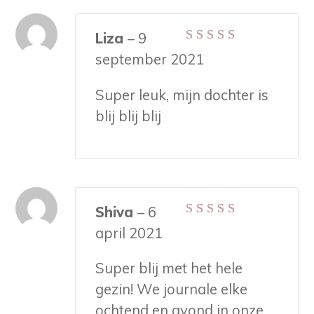
Liza
–
9
Gewaardeerd
5
september 2021
uit 5
Super leuk, mijn dochter is
blij blij blij
Shiva
–
6
Gewaardeerd
april 2021
4
uit 5
Super blij met het hele
gezin! We journale elke
ochtend en avond in onze