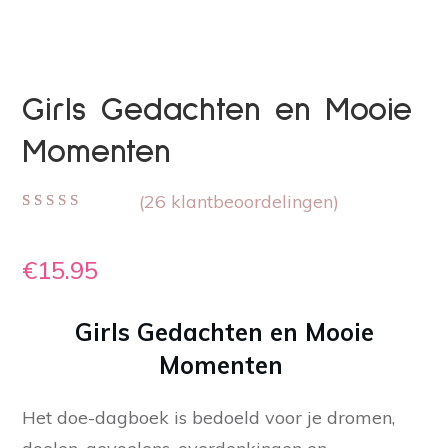
Girls Gedachten en Mooie
Momenten
(
26
klantbeoordelingen)
Gewaardeerd
26
4.96
op 5
gebaseerd op
€
15.95
klant
waarderingen
Girls Gedachten en Mooie
Momenten
Het doe-dagboek is bedoeld voor je dromen,