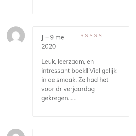
J
–
9 mei
Gewaardeerd
5
2020
uit 5
Leuk, leerzaam, en
intressant boek!! Viel gelijk
in de smaak. Ze had het
voor dr verjaardag
gekregen……