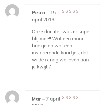
Petra
–
15
Gewaardeerd
5
april 2019
uit 5
Onze dochter was er super
blij mee!! Wat een mooi
boekje en wat een
inspirerende kaartjes; dat
wilde ik nog wel even aan
je kwijt ?.
Mar
–
7 april
Gewaardeerd
5