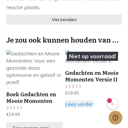
reactie plaats.
Verzenden
Je zou ook kunnen houden van …
Niet op voorraad!
Gedachten en Mooie
Momenten Versie II
€
19.95
Boek Gedachten en
Gewaardeerd
5.00
Mooie Momenten
1
uit 5
Lees verder
€
19.95
Gewaardeerd
4.86
uit 5
Toevoegen aan