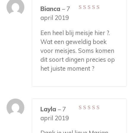
Bianca
–
7
Gewaardeerd
5
april 2019
uit 5
Een heel blij meisje hier ?.
Wat een geweldig boek
voor meisjes. Soms komen
dit soort dingen precies op
het juiste moment ?
Layla
–
7
Gewaardeerd
5
april 2019
uit 5
Dank je wel lieve Marian,