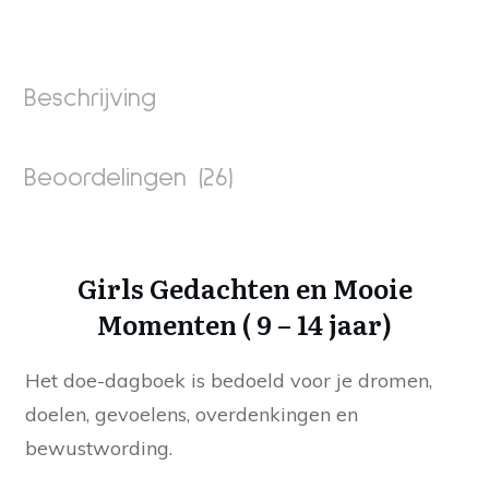
en
Mooie
Momenten
aantal
Beschrijving
Beoordelingen (26)
Girls Gedachten en Mooie
Momenten ( 9 – 14 jaar)
Het doe-dagboek is bedoeld voor je dromen,
doelen, gevoelens, overdenkingen en
bewustwording.