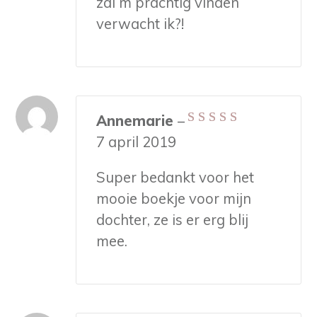
zal m prachtig vinden
verwacht ik?!
Annemarie
–
Gewaardeerd
5
7 april 2019
uit 5
Super bedankt voor het
mooie boekje voor mijn
dochter, ze is er erg blij
mee.