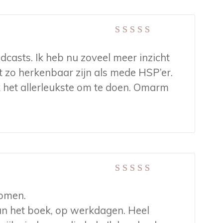
Gewaardeerd
5
uit 5
casts. Ik heb nu zoveel meer inzicht
jft zo herkenbaar zijn als mede HSP’er.
k het allerleukste om te doen. Omarm
Gewaardeerd
5
uit 5
nomen.
an het boek, op werkdagen. Heel