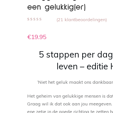
een gelukkig(er)
(
21
klantbeoordelingen)
Gewaardeerd
21
4.90
op 5
gebaseerd op
€
19.95
klant
waarderingen
5 stappen per dag
leven – editi
‘Niet het geluk maakt ons dankbaa
Het geheim van gelukkige mensen is dat z
Graag wil ik dat ook aan jou meegeven. 
ene zetje in de goede richting te zetten 