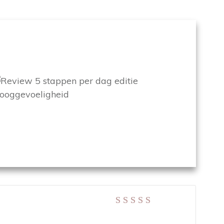
Gewaardeerd
5
uit 5