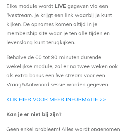
€299.00.
€111.00.
Elke module wordt
LIVE
gegeven via een
livestream
. Je krijgt een link waarbij je kunt
kijken. De opnames komen altijd in je
membership site waar je ten alle tijden en
levenslang kunt terugkijken.
Behalve de 60 tot 90 minuten durende
wekelijkse module, zal er na twee weken ook
als extra bonus een
live stream
voor een
Vraag&Antwoord sessie worden gegeven.
KLIK HIER VOOR MEER INFORMATIE >>
Kan je er niet bij zijn?
Geen enkel probleem! Alles wordt opgenomen