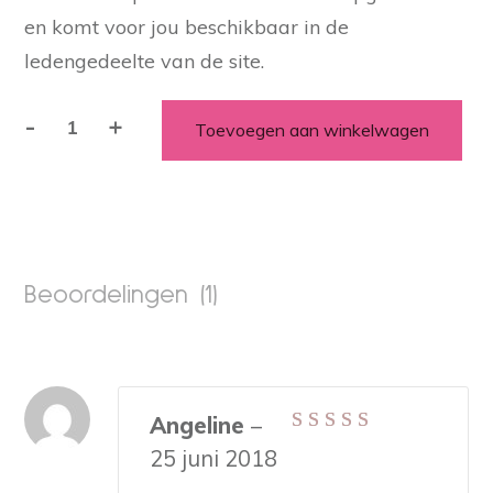
en komt voor jou beschikbaar in de
ledengedeelte van de site.
-
+
Toevoegen aan winkelwagen
Manifestatie
Masterclass
aantal
Beoordelingen (1)
Angeline
–
Gewaardeerd
5
25 juni 2018
uit 5