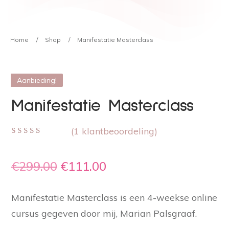
Home
/
Shop
/
Manifestatie Masterclass
Aanbieding!
Manifestatie Masterclass
(
1
klantbeoordeling)
Gewaardeerd
1
5.00
op 5
gebaseerd op
Oorspronkelijke
Huidige
€
299.00
€
111.00
klant waardering
prijs
prijs
Manifestatie Masterclass is een 4-weekse online
was:
is:
cursus gegeven door mij, Marian Palsgraaf.