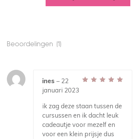
Masterclass
Money
Mindset
aantal
Beoordelingen (1)
ines
–
22
Gewaardeerd
5
januari 2023
uit 5
ik zag deze staan tussen de
cursussen en ik dacht leuk
cadeautje voor mezelf en
voor een klein prijsje dus