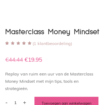
Masterclass Money Mindset
(
1
klantbeoordeling)
Gewaardeerd
1
5.00
op 5
gebaseerd op
Oorspronkelijke
Huidige
€
44.44
€
19.95
klant waardering
prijs
prijs
Replay van ruim een uur van de Masterclass
was:
is:
Money Mindset met mijn tips, tools en
€44.44.
€19.95.
strategieën.
-
+
Toevoegen aan winkelwagen