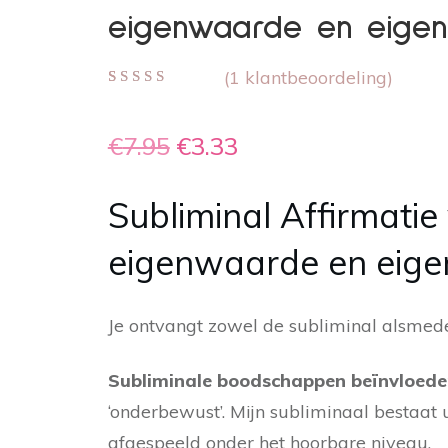
eigenwaarde en eigenl
(
1
klantbeoordeling)
Gewaardeerd
1
5.00
op 5
gebaseerd op
Oorspronkelijke
Huidige
€
7.95
€
3.33
klant waardering
prijs
prijs
Subliminal Affirmatie
was:
is:
eigenwaarde en eigen
€7.95.
€3.33.
Je ontvangt zowel de subliminal alsmede
Subliminale boodschappen beïnvloede
‘onderbewust’. Mijn subliminaal bestaat 
afgespeeld onder het hoorbare niveau.