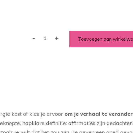
-
+
Toevoegen aan winkelw
Subliminal
Affirmatie
voor
meer
zelfrespect,
eigenwaarde
en
eigenliefde
aantal
rgie kost of
kies je ervoor
om je verhaal te verander
beknopte, hapklare definitie: affirmaties zijn gedachte
zoals je wilt dat het zou zijn. Ze geven een goed gevoe