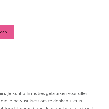
agen
en.
Je kunt affirmaties gebruiken voor alles
n die je bewust kiest om te denken.
Het is
l, kracht, veranderen de verhalen die je jezelf